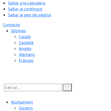
Saltar a la capçalera
Saltar al contingut
Saltar al peu de pàgina
Contacte
Idiomes
Català
Castellà
Anglès
Alemany
Francès
08.08.2026 | 02:12
Cercar:
Ajuntament
Govern