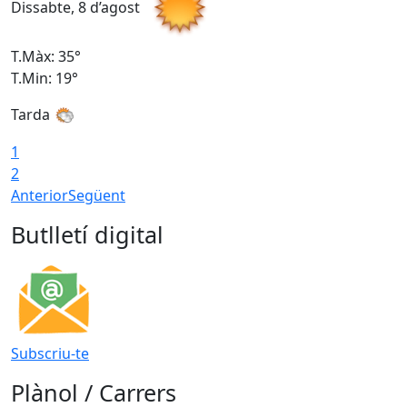
Dissabte, 8 d’agost
D
T.Màx: 35°
T
T.Min: 19°
T
Tarda
1
2
Anterior
Següent
Butlletí digital
Subscriu-te
Plànol / Carrers