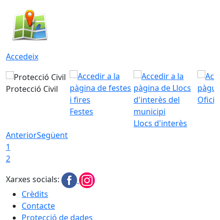
Accedeix
Protecció Civil
Ofici
Festes
Llocs d'interès
Anterior
Següent
1
2
Xarxes socials:
Crèdits
Contacte
Protecció de dades