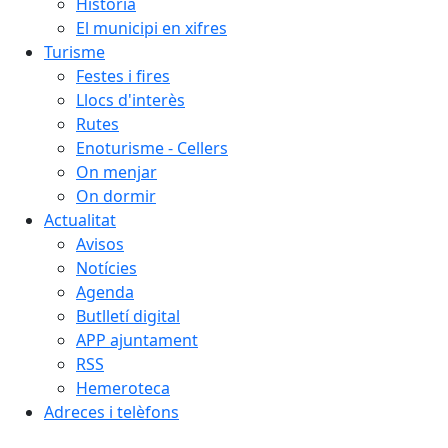
Història
El municipi en xifres
Turisme
Festes i fires
Llocs d'interès
Rutes
Enoturisme - Cellers
On menjar
On dormir
Actualitat
Avisos
Notícies
Agenda
Butlletí digital
APP ajuntament
RSS
Hemeroteca
Adreces i telèfons