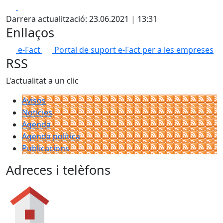
Facebook
X
Darrera actualització: 23.06.2021 | 13:31
Enllaços
e-Fact
Portal de suport e-Fact per a les empreses
RSS
L'actualitat a un clic
Avisos
Notícies
Agenda
Agenda política
Publicacions
Adreces i telèfons