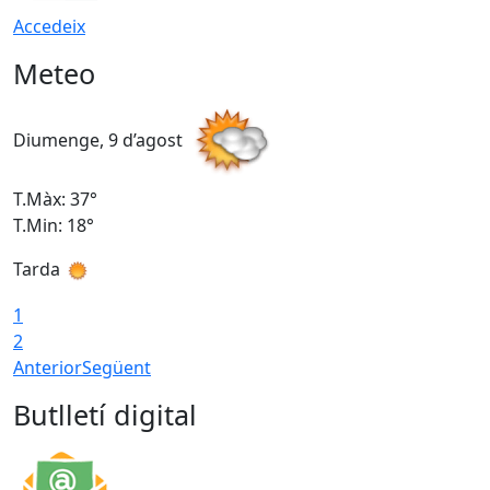
Accedeix
Meteo
Diumenge, 9 d’agost
D
T.Màx: 37°
T
T.Min: 18°
T
Tarda
T
1
2
Anterior
Següent
Butlletí digital