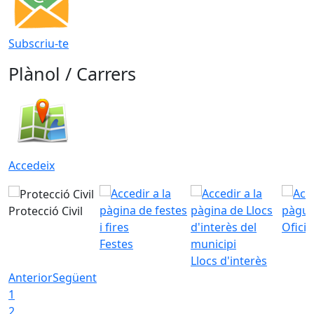
Subscriu-te
Plànol / Carrers
Accedeix
Protecció Civil
Ofici
Festes
Llocs d'interès
Anterior
Següent
1
2