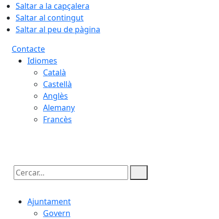
Saltar a la capçalera
Saltar al contingut
Saltar al peu de pàgina
Contacte
Idiomes
Català
Castellà
Anglès
Alemany
Francès
08.08.2026 | 22:07
Cercar:
Ajuntament
Govern