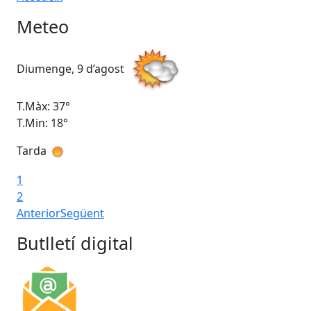
Meteo
Diumenge, 9 d’agost
Dil
T.Màx: 37°
T.M
T.Min: 18°
T.M
Tarda
Ta
1
2
Anterior
Següent
Butlletí digital