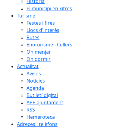
Història
El municipi en xifres
Turisme
Festes i fires
Llocs d'interès
Rutes
Enoturisme - Cellers
On menjar
On dormir
Actualitat
Avisos
Notícies
Agenda
Butlletí digital
APP ajuntament
RSS
Hemeroteca
Adreces i telèfons