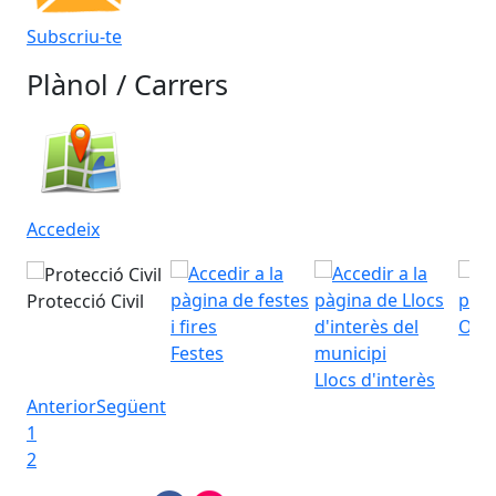
Subscriu-te
Plànol / Carrers
Accedeix
Protecció Civil
Ofic
Festes
Llocs d'interès
Anterior
Següent
1
2