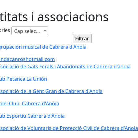
titats i associacions
ories
Cap selecció
rupación musical de Cabrera d'Anoia
rupación musical de Cabrera d'Anoia
andacanroshotmail.com
sociació de Gats Ferals i Abandonats de Cabrera d'anoia
sociació de Gats Ferals i Abandonats de Cabrera d'anoia
ub Petanca La Unión
ub Petanca La Unión
sociació de la Gent Gran de Cabrera d'Anoia
sociació de la Gent Gran de Cabrera d'Anoia
del Club, Cabrera d'Anoia
ub Esportiu Cabrera d'Anoia
ub Esportiu Cabrera d'Anoia
sociació de Voluntaris de Protecció Civil de Cabrera d'Anoia
sociació de Voluntaris de Protecció Civil de Cabrera d'Anoia