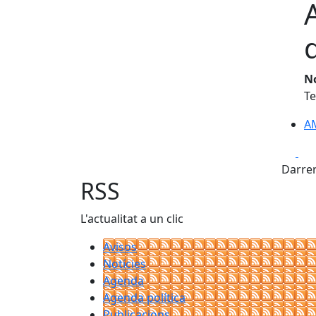
N
Te
AM
Fa
Darrer
RSS
L'actualitat a un clic
Avisos
Notícies
Agenda
Agenda política
Publicacions