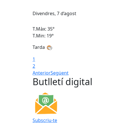
Divendres, 7 d’agost
T.Màx: 35°
T.Min: 19°
Tarda
1
2
Anterior
Següent
Butlletí digital
Subscriu-te