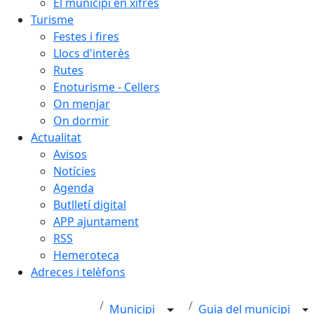
El municipi en xifres
Turisme
Festes i fires
Llocs d'interès
Rutes
Enoturisme - Cellers
On menjar
On dormir
Actualitat
Avisos
Notícies
Agenda
Butlletí digital
APP ajuntament
RSS
Hemeroteca
Adreces i telèfons
Municipi
Guia del municipi