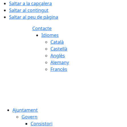
Saltar a la capçalera
Saltar al contingut
Saltar al peu de pàgina
Contacte
Idiomes
Català
Castellà
Anglès
Alemany
Francès
06.08.2026 | 15:14
Ajuntament
Govern
Consistori