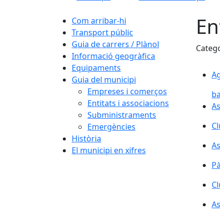
En
Com arribar-hi
Transport públic
Guia de carrers / Plànol
Categ
Informació geogràfica
Equipaments
Ag
Ag
Guia del municipi
Empreses i comerços
b
Entitats i associacions
As
As
Subministraments
Cl
Cl
Emergències
Història
As
As
El municipi en xifres
Pà
Cl
Cl
As
As