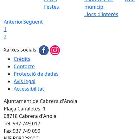
Festes
Llocs d'interès
Anterior
Següent
1
2
Xarxes socials:
Crèdits
Contacte
Protecció de dades
Avís legal
Accessibilitat
Ajuntament de Cabrera d'Anoia
Plaça Canaletes, 1
08718 Cabrera d'Anoia
Tel. 937 749 017
Fax 937 749 059
NIF P0802800C