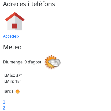
Adreces i telèfons
Accedeix
Meteo
Diumenge, 9 d’agost
D
T.Màx: 37°
T
T.Min: 18°
T
Tarda
T
1
2