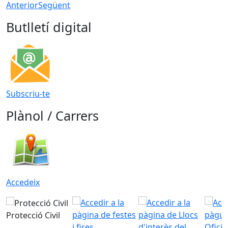
Anterior
Següent
Butlletí digital
Subscriu-te
Plànol / Carrers
Accedeix
Protecció Civil
Ofici