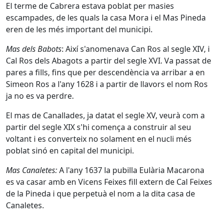
El terme de Cabrera estava poblat per masies
escampades, de les quals la casa Mora i el Mas Pineda
eren de les més important del municipi.
Mas dels Babots
: Així s'anomenava Can Ros al segle XIV, i
Cal Ros dels Abagots a partir del segle XVI. Va passat de
pares a fills, fins que per descendència va arribar a en
Simeon Ros a l'any 1628 i a partir de llavors el nom Ros
ja no es va perdre.
El mas de Canallades, ja datat el segle XV, veurà com a
partir del segle XIX s'hi comença a construir al seu
voltant i es converteix no solament en el nucli més
poblat sinó en capital del municipi.
Mas Canaletes:
A l'any 1637 la pubilla Eulària Macarona
es va casar amb en Vicens Feixes fill extern de Cal Feixes
de la Pineda i que perpetuà el nom a la dita casa de
Canaletes.