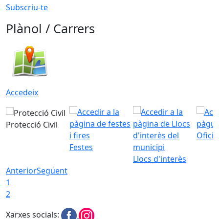
Subscriu-te
Plànol / Carrers
Accedeix
Protecció Civil
Ofici
Festes
Llocs d'interès
Anterior
Següent
1
2
Xarxes socials: