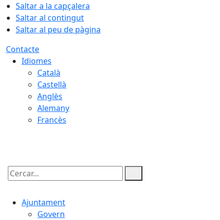
Saltar a la capçalera
Saltar al contingut
Saltar al peu de pàgina
Contacte
Idiomes
Català
Castellà
Anglès
Alemany
Francès
08.08.2026 | 19:51
Cercar:
Ajuntament
Govern