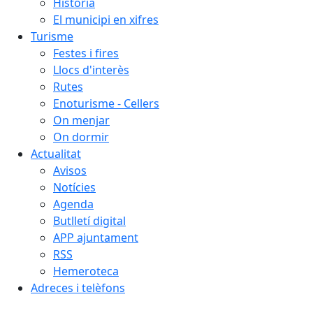
Història
El municipi en xifres
Turisme
Festes i fires
Llocs d'interès
Rutes
Enoturisme - Cellers
On menjar
On dormir
Actualitat
Avisos
Notícies
Agenda
Butlletí digital
APP ajuntament
RSS
Hemeroteca
Adreces i telèfons