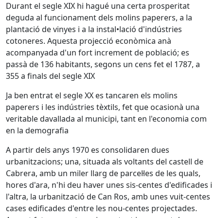
Durant el segle XIX hi hagué una certa prosperitat
deguda al funcionament dels molins paperers, a la
plantació de vinyes i a la instal•lació d'indústries
cotoneres. Aquesta projecció econòmica anà
acompanyada d'un fort increment de població; es
passà de 136 habitants, segons un cens fet el 1787, a
355 a finals del segle XIX
Ja ben entrat el segle XX es tancaren els molins
paperers i les indústries tèxtils, fet que ocasionà una
veritable davallada al municipi, tant en l'economia com
en la demografia
A partir dels anys 1970 es consolidaren dues
urbanitzacions; una, situada als voltants del castell de
Cabrera, amb un miler llarg de parcel·les de les quals,
hores d'ara, n'hi deu haver unes sis-centes d'edificades i
l'altra, la urbanització de Can Ros, amb unes vuit-centes
cases edificades d'entre les nou-centes projectades.