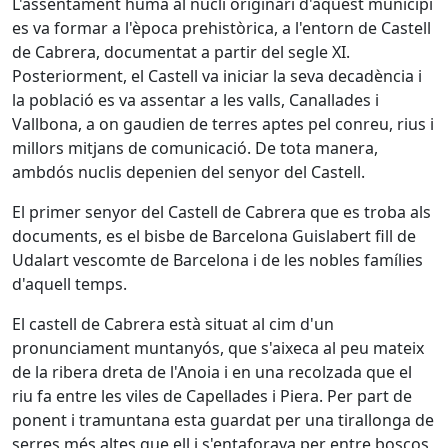
L'assentament humà al nucli originari d'aquest municipi
es va formar a l'època prehistòrica, a l'entorn de Castell
de Cabrera, documentat a partir del segle XI.
Posteriorment, el Castell va iniciar la seva decadència i
la població es va assentar a les valls, Canallades i
Vallbona, a on gaudien de terres aptes pel conreu, rius i
millors mitjans de comunicació. De tota manera,
ambdós nuclis depenien del senyor del Castell.
El primer senyor del Castell de Cabrera que es troba als
documents, es el bisbe de Barcelona Guislabert fill de
Udalart vescomte de Barcelona i de les nobles famílies
d'aquell temps.
El castell de Cabrera està situat al cim d'un
pronunciament muntanyós, que s'aixeca al peu mateix
de la ribera dreta de l'Anoia i en una recolzada que el
riu fa entre les viles de Capellades i Piera. Per part de
ponent i tramuntana esta guardat per una tirallonga de
serres més altes que ell i s'entaforava per entre boscos