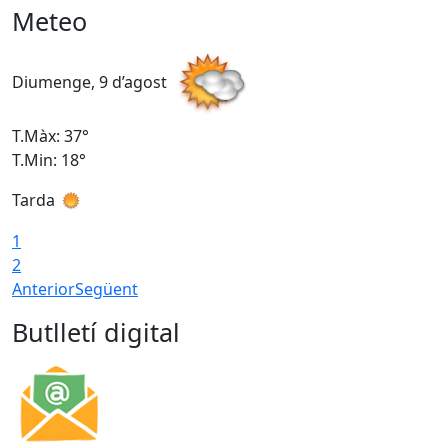
Meteo
Diumenge, 9 d’agost
D
T.Màx: 37°
T
T.Min: 18°
T
Tarda
T
1
2
Anterior
Següent
Butlletí digital