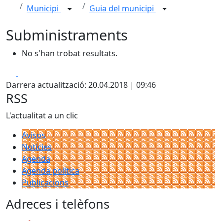
Municipi
Guia del municipi
Subministraments
No s'han trobat resultats.
Facebook
X
Darrera actualització: 20.04.2018 | 09:46
RSS
L'actualitat a un clic
Avisos
Notícies
Agenda
Agenda política
Publicacions
Adreces i telèfons