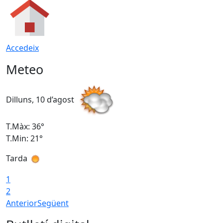
Accedeix
Meteo
Dilluns, 10 d’agost
D
T.Màx: 36°
T
T.Min: 21°
T
Tarda
T
1
2
Anterior
Següent