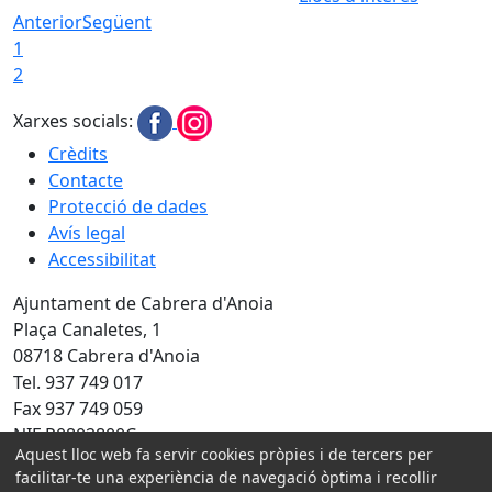
Anterior
Següent
1
2
Xarxes socials:
Crèdits
Contacte
Protecció de dades
Avís legal
Accessibilitat
Ajuntament de Cabrera d'Anoia
Plaça Canaletes, 1
08718 Cabrera d'Anoia
Tel. 937 749 017
Fax 937 749 059
NIF P0802800C
Aquest lloc web fa servir cookies pròpies i de tercers per
Amb la col·laboració de:
facilitar-te una experiència de navegació òptima i recollir