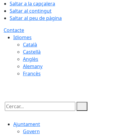
Saltar a la capçalera
Saltar al contingut
Saltar al peu de pàgina
Contacte
Idiomes
Català
Castellà
Anglès
Alemany
Francès
09.08.2026 | 16:30
Cercar:
Ajuntament
Govern