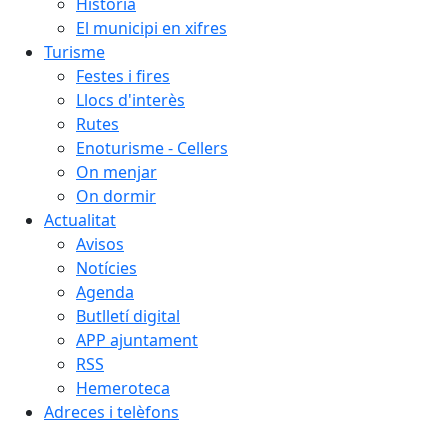
Història
El municipi en xifres
Turisme
Festes i fires
Llocs d'interès
Rutes
Enoturisme - Cellers
On menjar
On dormir
Actualitat
Avisos
Notícies
Agenda
Butlletí digital
APP ajuntament
RSS
Hemeroteca
Adreces i telèfons