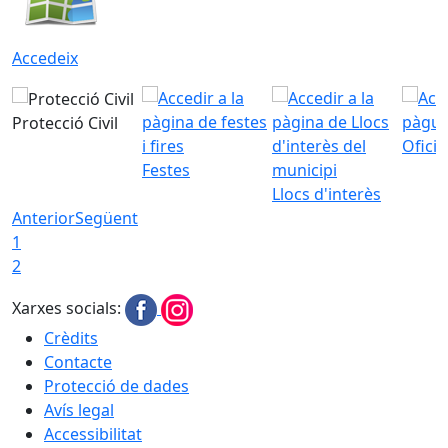
Accedeix
Protecció Civil
Ofici
Festes
Llocs d'interès
Anterior
Següent
1
2
Xarxes socials:
Crèdits
Contacte
Protecció de dades
Avís legal
Accessibilitat