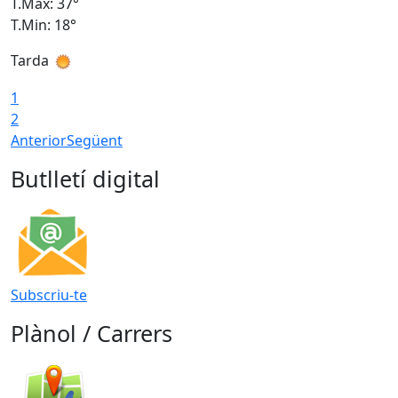
T.Màx: 37°
T
T.Min: 18°
T
Tarda
T
1
2
Anterior
Següent
Butlletí digital
Subscriu-te
Plànol / Carrers