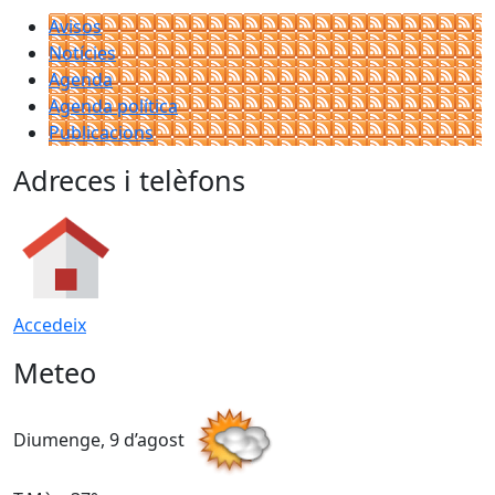
Avisos
Notícies
Agenda
Agenda política
Publicacions
Adreces i telèfons
Accedeix
Meteo
Diumenge, 9 d’agost
D