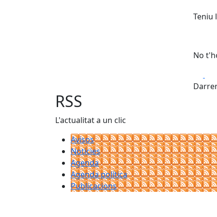
Teniu l
No t'h
Fa
Darrer
RSS
L'actualitat a un clic
Avisos
Notícies
Agenda
Agenda política
Publicacions