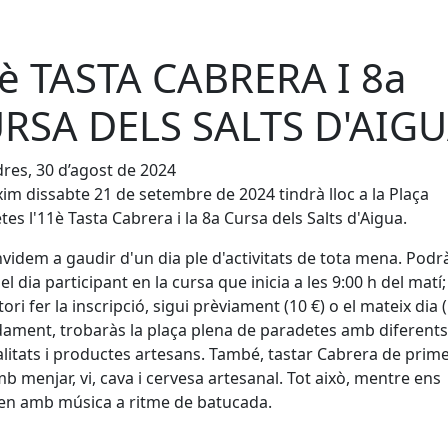
è TASTA CABRERA I 8a
RSA DELS SALTS D'AIG
res, 30 d’agost de 2024
xim dissabte 21 de setembre de 2024 tindrà lloc a la Plaça
tes l'11è Tasta Cabrera i la 8a Cursa dels Salts d'Aigua.
videm a gaudir d'un dia ple d'activitats de tota mena. Podr
 el dia participant en la cursa que inicia a les 9:00 h del matí;
ori fer la inscripció, sigui prèviament (10 €) o el mateix dia (
ament, trobaràs la plaça plena de paradetes amb diferents
itats i productes artesans. També, tastar Cabrera de prim
b menjar, vi, cava i cervesa artesanal. Tot això, mentre ens
en amb música a ritme de batucada.