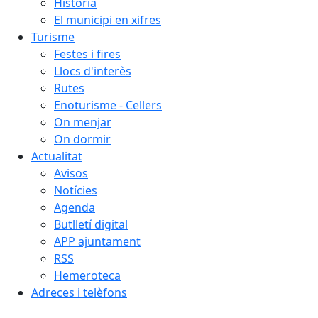
Història
El municipi en xifres
Turisme
Festes i fires
Llocs d'interès
Rutes
Enoturisme - Cellers
On menjar
On dormir
Actualitat
Avisos
Notícies
Agenda
Butlletí digital
APP ajuntament
RSS
Hemeroteca
Adreces i telèfons