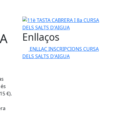
11è TASTA CABRERA I 8a CURSA DELS SALTS D'AI
UA
Enllaços
ENLLAÇ INSCRIPCIONS CURSA
DELS SALTS D'AIGUA
às
 és
15 €).
era