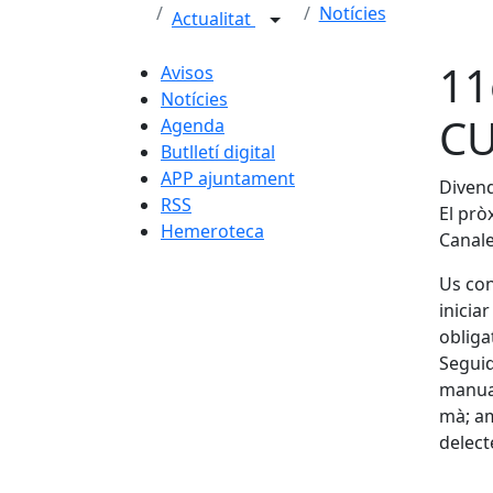
Notícies
Actualitat
11
Avisos
Notícies
CU
Agenda
Butlletí digital
APP ajuntament
Divend
RSS
El prò
Hemeroteca
Canale
Us con
iniciar
obligat
Seguid
manual
mà; am
delect