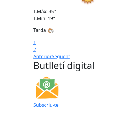
T.Màx: 35°
T.Min: 19°
Tarda
1
2
Anterior
Següent
Butlletí digital
Subscriu-te