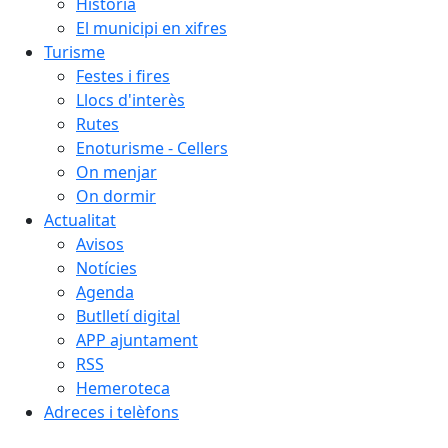
Història
El municipi en xifres
Turisme
Festes i fires
Llocs d'interès
Rutes
Enoturisme - Cellers
On menjar
On dormir
Actualitat
Avisos
Notícies
Agenda
Butlletí digital
APP ajuntament
RSS
Hemeroteca
Adreces i telèfons