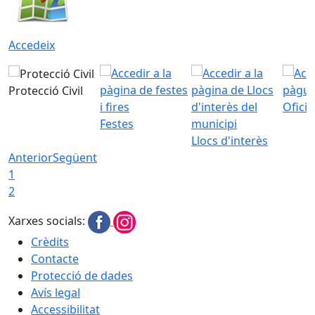
Accedeix
Protecció Civil
Ofici
Festes
Llocs d'interès
Anterior
Següent
1
2
Xarxes socials:
Crèdits
Contacte
Protecció de dades
Avís legal
Accessibilitat