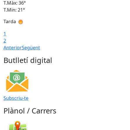
T.Màx: 36°
T
T.Min: 21°
T
Tarda
T
1
2
Anterior
Següent
Butlletí digital
Subscriu-te
Plànol / Carrers