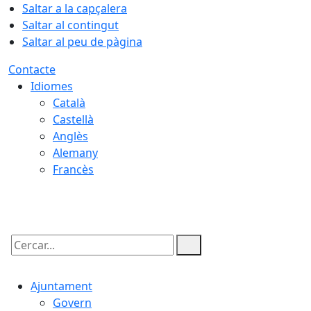
Saltar a la capçalera
Saltar al contingut
Saltar al peu de pàgina
Contacte
Idiomes
Català
Castellà
Anglès
Alemany
Francès
10.08.2026 | 06:42
Cercar:
Ajuntament
Govern