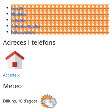
Avisos
Notícies
Agenda
Agenda política
Publicacions
Adreces i telèfons
Accedeix
Meteo
Dilluns, 10 d’agost
D