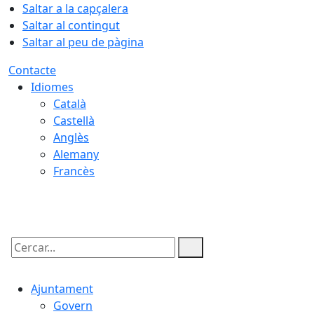
Saltar a la capçalera
Saltar al contingut
Saltar al peu de pàgina
Contacte
Idiomes
Català
Castellà
Anglès
Alemany
Francès
10.08.2026 | 10:23
Cercar:
Ajuntament
Govern