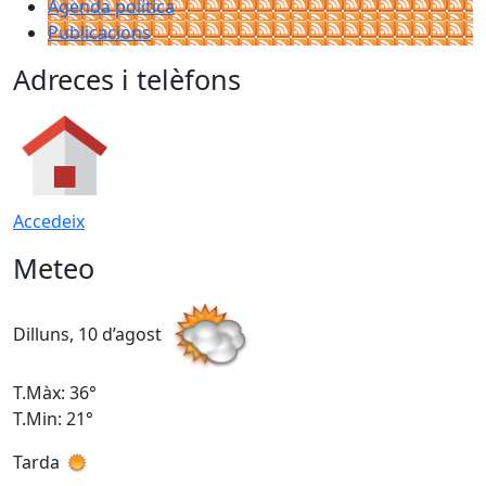
Agenda política
Publicacions
Adreces i telèfons
Accedeix
Meteo
Dilluns, 10 d’agost
D
T.Màx: 36°
T
T.Min: 21°
T
Tarda
T