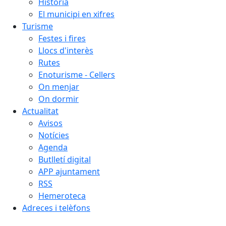
Història
El municipi en xifres
Turisme
Festes i fires
Llocs d'interès
Rutes
Enoturisme - Cellers
On menjar
On dormir
Actualitat
Avisos
Notícies
Agenda
Butlletí digital
APP ajuntament
RSS
Hemeroteca
Adreces i telèfons