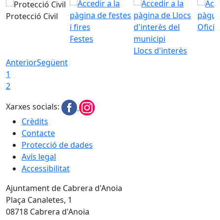
Protecció Civil
Ofici
Festes
Llocs d'interès
Anterior
Següent
1
2
Xarxes socials:
Crèdits
Contacte
Protecció de dades
Avís legal
Accessibilitat
Ajuntament de Cabrera d'Anoia
Plaça Canaletes, 1
08718 Cabrera d'Anoia