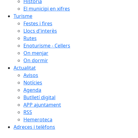
Història
El municipi en xifres
Turisme
Festes i fires
Llocs d'interès
Rutes
Enoturisme - Cellers
On menjar
On dormir
Actualitat
Avisos
Notícies
Agenda
Butlletí digital
APP ajuntament
RSS
Hemeroteca
Adreces i telèfons