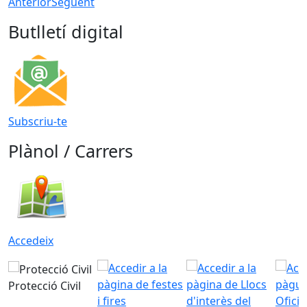
Anterior
Següent
Butlletí digital
Subscriu-te
Plànol / Carrers
Accedeix
Protecció Civil
Ofici