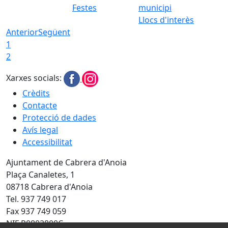
Festes
Llocs d'interès
Anterior
Següent
1
2
Xarxes socials:
Crèdits
Contacte
Protecció de dades
Avís legal
Accessibilitat
Ajuntament de Cabrera d'Anoia
Plaça Canaletes, 1
08718 Cabrera d'Anoia
Tel. 937 749 017
Fax 937 749 059
NIF P0802800C