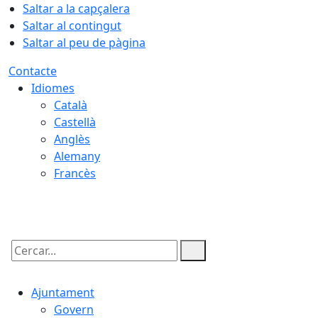
Saltar a la capçalera
Saltar al contingut
Saltar al peu de pàgina
Contacte
Idiomes
Català
Castellà
Anglès
Alemany
Francès
09.08.2026 | 03:46
Cercar:
Ajuntament
Govern