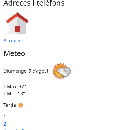
Adreces i telèfons
Accedeix
Meteo
Diumenge, 9 d’agost
D
T.Màx: 37°
T
T.Min: 18°
T
Tarda
T
1
2