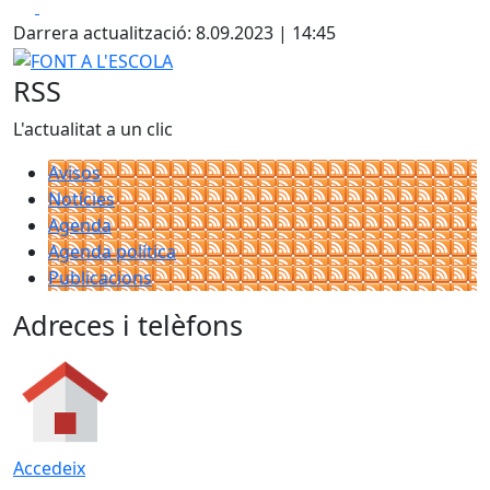
Facebook
X
Darrera actualització: 8.09.2023 | 14:45
FONT A L'ESCOLA
RSS
L'actualitat a un clic
Avisos
Notícies
Agenda
Agenda política
Publicacions
Adreces i telèfons
Accedeix