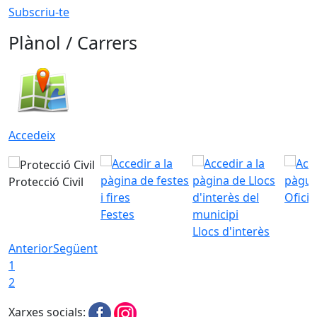
Subscriu-te
Plànol / Carrers
Accedeix
Protecció Civil
Ofici
Festes
Llocs d'interès
Anterior
Següent
1
2
Xarxes socials: