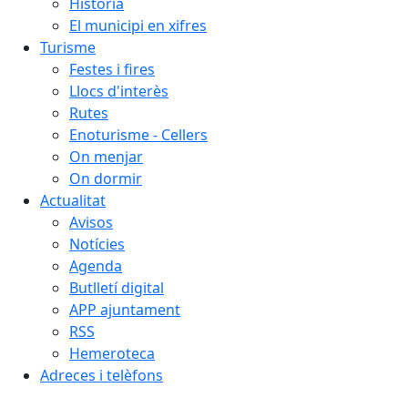
Història
El municipi en xifres
Turisme
Festes i fires
Llocs d'interès
Rutes
Enoturisme - Cellers
On menjar
On dormir
Actualitat
Avisos
Notícies
Agenda
Butlletí digital
APP ajuntament
RSS
Hemeroteca
Adreces i telèfons