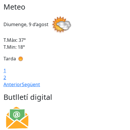
Meteo
Diumenge, 9 d’agost
D
T.Màx: 37°
T
T.Min: 18°
T
Tarda
T
1
2
Anterior
Següent
Butlletí digital