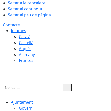
Saltar a la capçalera
Saltar al contingut
Saltar al peu de pàgina
Contacte
Idiomes
Català
Castellà
Anglès
Alemany
Francès
08.08.2026 | 14:00
Cercar:
Ajuntament
Govern