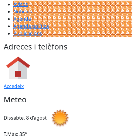
Avisos
Notícies
Agenda
Agenda política
Publicacions
Adreces i telèfons
Accedeix
Meteo
Dissabte, 8 d’agost
D
T.Màx: 35°
T