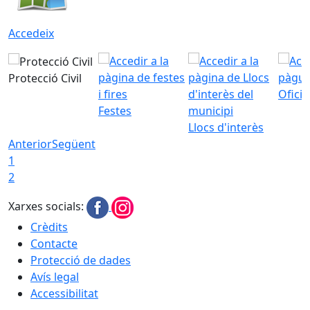
Accedeix
Protecció Civil
Ofici
Festes
Llocs d'interès
Anterior
Següent
1
2
Xarxes socials:
Crèdits
Contacte
Protecció de dades
Avís legal
Accessibilitat