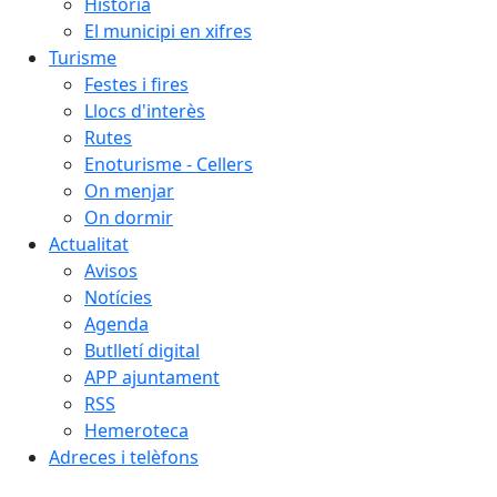
Història
El municipi en xifres
Turisme
Festes i fires
Llocs d'interès
Rutes
Enoturisme - Cellers
On menjar
On dormir
Actualitat
Avisos
Notícies
Agenda
Butlletí digital
APP ajuntament
RSS
Hemeroteca
Adreces i telèfons