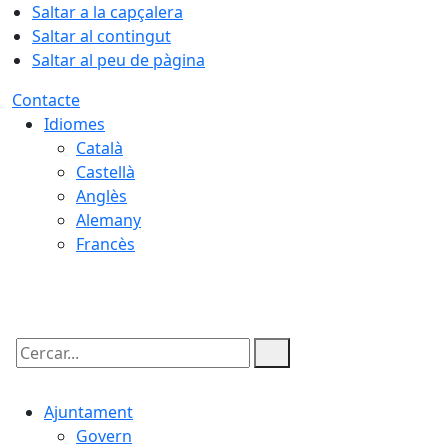
Saltar a la capçalera
Saltar al contingut
Saltar al peu de pàgina
Contacte
Idiomes
Català
Castellà
Anglès
Alemany
Francès
08.08.2026 | 10:08
Cercar:
Ajuntament
Govern