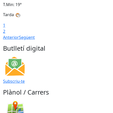
T.Min: 19°
T
Tarda
1
2
Anterior
Següent
Butlletí digital
Subscriu-te
Plànol / Carrers