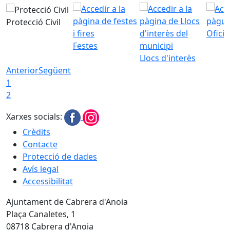
Protecció Civil
Ofici
Festes
Llocs d'interès
Anterior
Següent
1
2
Xarxes socials:
Crèdits
Contacte
Protecció de dades
Avís legal
Accessibilitat
Ajuntament de Cabrera d'Anoia
Plaça Canaletes, 1
08718 Cabrera d'Anoia