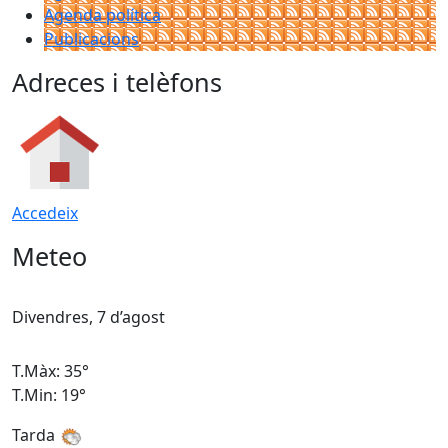
Agenda política
Publicacions
Adreces i telèfons
Accedeix
Meteo
Divendres, 7 d’agost
D
T.Màx: 35°
T
T.Min: 19°
T
Tarda
T