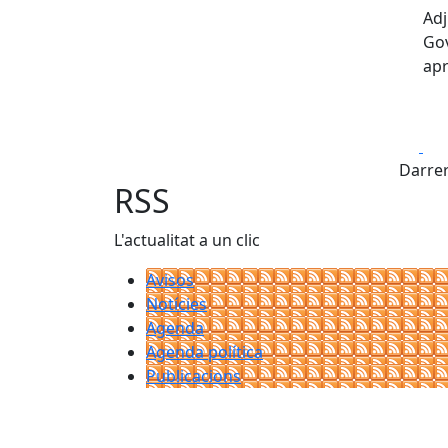
Adj
Gov
ap
Fa
Darrer
RSS
L'actualitat a un clic
Avisos
Notícies
Agenda
Agenda política
Publicacions