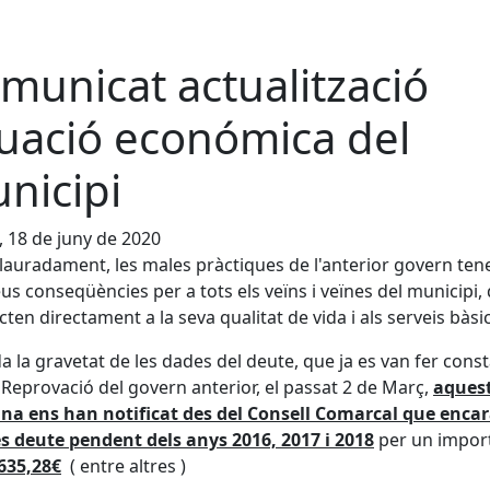
municat actualització
tuació económica del
nicipi
, 18 de juny de 2020
auradament, les males pràctiques de l'anterior govern ten
us conseqüències per a tots els veïns i veïnes del municipi,
cten directament a la seva qualitat de vida i als serveis bàsic
 la gravetat de les dades del deute, que ja es van fer const
 Reprovació del govern anterior, el passat 2 de Març,
aques
na ens han notificat des del Consell Comarcal que encar
s deute pendent dels anys 2016, 2017 i 2018
per un import
635,28€
( entre altres )