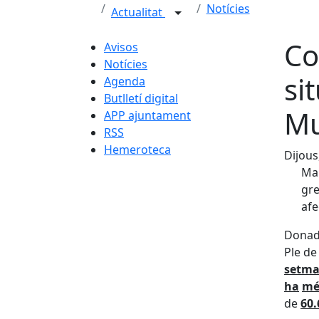
Notícies
Actualitat
Co
Avisos
Notícies
si
Agenda
Butlletí digital
Mu
APP ajuntament
RSS
Hemeroteca
Dijous
Mal
gre
afe
Donada
Ple de
setma
ha
mé
de
60.