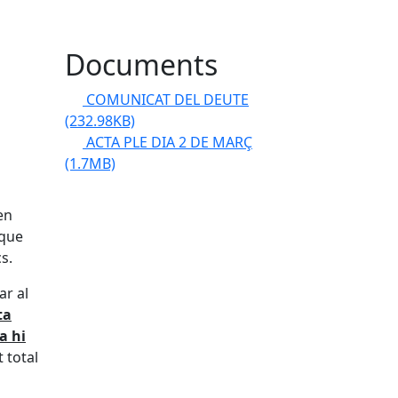
Documents
COMUNICAT DEL DEUTE
(232.98KB)
ACTA PLE DIA 2 DE MARÇ
(1.7MB)
en
 que
s.
ar al
ta
a hi
 total