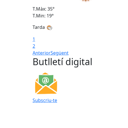
T.Màx: 35°
T.Min: 19°
Tarda
1
2
Anterior
Següent
Butlletí digital
Subscriu-te