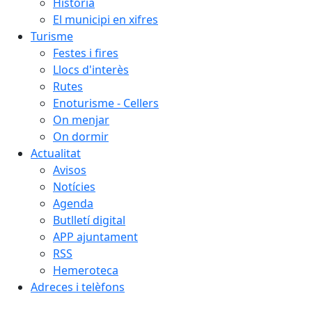
Història
El municipi en xifres
Turisme
Festes i fires
Llocs d'interès
Rutes
Enoturisme - Cellers
On menjar
On dormir
Actualitat
Avisos
Notícies
Agenda
Butlletí digital
APP ajuntament
RSS
Hemeroteca
Adreces i telèfons