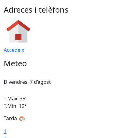
Adreces i telèfons
Accedeix
Meteo
Divendres, 7 d’agost
D
T.Màx: 35°
T
T.Min: 19°
T
Tarda
T
1