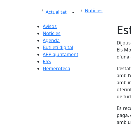
Notícies
Actualitat
Es
Avisos
Notícies
Agenda
Dijous
Butlletí digital
Els Mo
APP ajuntament
d'una 
RSS
Hemeroteca
L'esta
amb l'
amb in
oferin
de fur
Es rec
paga, 
amb un