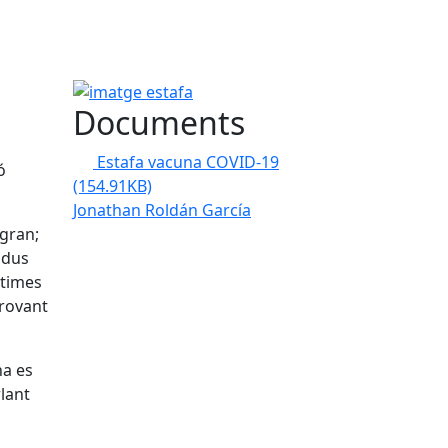
imatge estafa
Documents
Estafa vacuna COVID-19
ó
(154.91KB)
Jonathan Roldán García
 gran;
idus
ctimes
provant
na es
lant