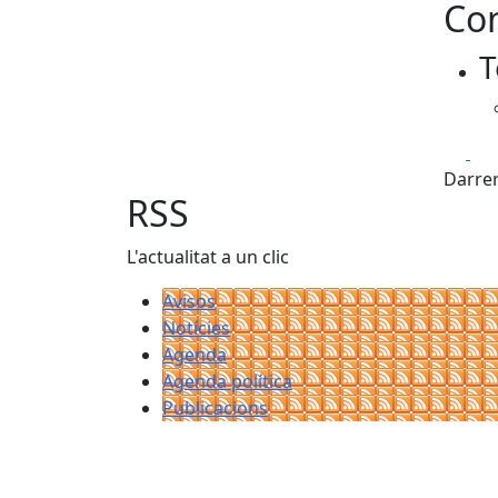
Con
T
Fa
Darrer
RSS
L'actualitat a un clic
Avisos
Notícies
Agenda
Agenda política
Publicacions