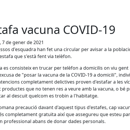
tafa vacuna COVID-19
, 7 de gener de 2021
ssos d'esquadra han fet una circular per avisar a la poblaci
estafa que s'està fent via telèfon.
fa es consisteix en trucar per telèfon a domicilis on viu gent
excusa de "posar la vacuna de la COVID-19 a domicili", indiv
tencions completament delictives proven d'estafar a les ví
t productes que no tenen res a veure amb la vacuna, o bé 
tar al descuit quelcom es trobin a l'habitatge.
omana precaució davant d'aquest tipus d'estafes, cap vacu
és completament gratuïta així que assegureu que esteu par
 professional abans de donar dades personals.