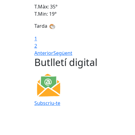
T.Màx: 35°
T.Min: 19°
Tarda
1
2
Anterior
Següent
Butlletí digital
Subscriu-te