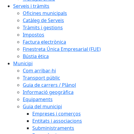
Serveis i tràmits
Oficines municipals
Catàleg de Serveis
Tràmits i gestions
Impostos
Factura electrònica
Finestreta Única Empresarial (FUE)
Bústia ètica
Municipi
Com arribar-hi
Transport públic
Guia de carrers / Plànol
Informació geogràfica
Equipaments
Guia del municipi
Empreses i comerços
Entitats i associacions
Subministraments