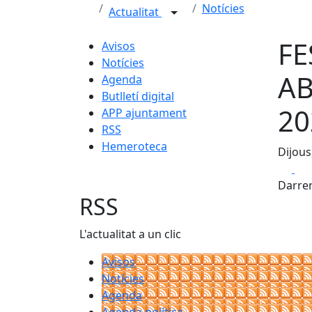
Notícies
Actualitat
FE
Avisos
Notícies
AB
Agenda
Butlletí digital
20
APP ajuntament
RSS
Hemeroteca
Dijous
Fa
Darrer
RSS
L'actualitat a un clic
Avisos
Notícies
Agenda