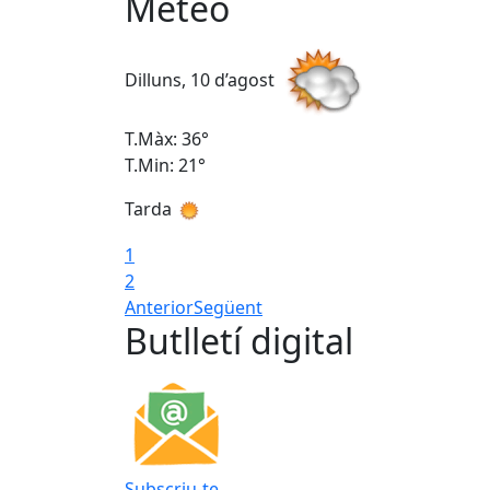
Meteo
Dilluns, 10 d’agost
T.Màx: 36°
T.Min: 21°
Tarda
1
2
Anterior
Següent
Butlletí digital
Subscriu-te