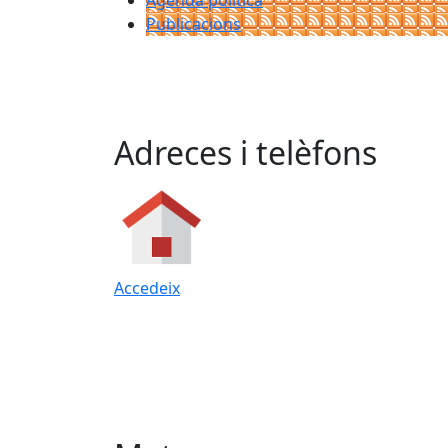
Agenda política
Publicacions
Adreces i telèfons
Accedeix