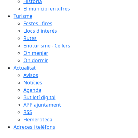
Història
El municipi en xifres
Turisme
Festes i fires
Llocs d'interès
Rutes
Enoturisme - Cellers
On menjar
On dormir
Actualitat
Avisos
Notícies
Agenda
Butlletí digital
APP ajuntament
RSS
Hemeroteca
Adreces i telèfons