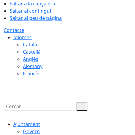
Saltar a la capçalera
Saltar al contingut
Saltar al peu de pàgina
Contacte
Idiomes
Català
Castellà
Anglès
Alemany
Francès
08.08.2026 | 15:01
Cercar:
Ajuntament
Govern