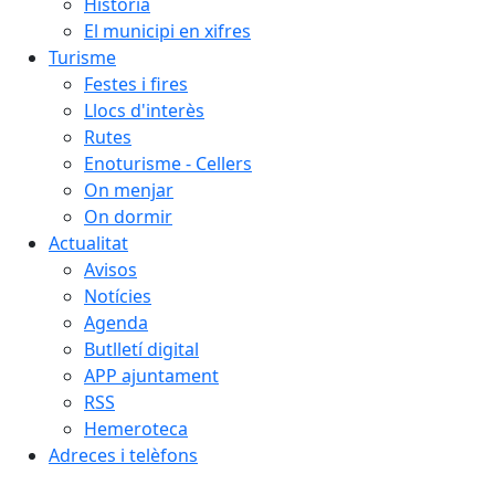
Història
El municipi en xifres
Turisme
Festes i fires
Llocs d'interès
Rutes
Enoturisme - Cellers
On menjar
On dormir
Actualitat
Avisos
Notícies
Agenda
Butlletí digital
APP ajuntament
RSS
Hemeroteca
Adreces i telèfons