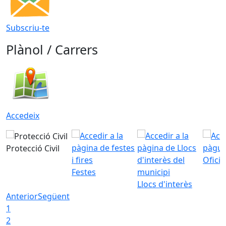
Subscriu-te
Plànol / Carrers
Accedeix
Protecció Civil
Ofici
Festes
Llocs d'interès
Anterior
Següent
1
2