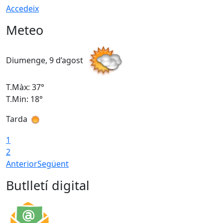
Accedeix
Meteo
Diumenge, 9 d’agost
D
T.Màx: 37°
T
T.Min: 18°
T
Tarda
T
1
2
Anterior
Següent
Butlletí digital