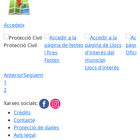
Accedeix
Protecció Civil
Ofici
Festes
Llocs d'interès
Anterior
Següent
1
2
Xarxes socials:
Crèdits
Contacte
Protecció de dades
Avís legal