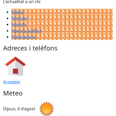
L'actualitat a un clic
Avisos
Notícies
Agenda
Agenda política
Publicacions
Adreces i telèfons
Accedeix
Meteo
Dijous, 6 d’agost
D