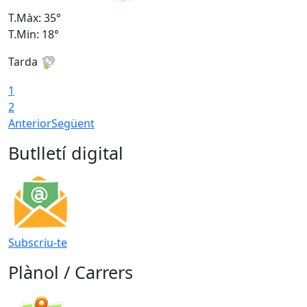
T.Màx: 35°
T
T.Min: 18°
T
Tarda
T
1
2
Anterior
Següent
Butlletí digital
Subscriu-te
Plànol / Carrers