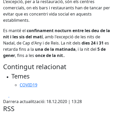
L'excepció, per a la restauració, són els centres
comercials, on els bars i restaurants han de tancar per
evitar que es concentri vida social en aquests
establiments.
Es manté el
confinament nocturn entre les deu de la
nit i les sis del matí
, amb l'excepció de les nits de
Nadal, de Cap d'Any i de Reis. La nit dels
dies 24 i 31
es
retarda fins a la
una de la matinada
, i la nit del
5 de
gener
, fins a les
once de la nit
..
Contingut relacionat
Temes
COVID19
Facebook
X
Darrera actualització: 18.12.2020 | 13:28
RSS