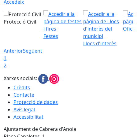
Accedeix
Protecció Civil
Ofici
Festes
Llocs d'interès
Anterior
Següent
1
2
Xarxes socials:
Crèdits
Contacte
Protecció de dades
Avís legal
Accessibilitat
Ajuntament de Cabrera d'Anoia
Plaça Canaletes, 1