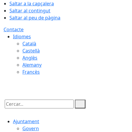
Saltar a la capçalera
Saltar al contingut
Saltar al peu de pàgina
Contacte
Idiomes
Català
Castellà
Anglès
Alemany
Francès
08.08.2026 | 06:25
Cercar:
Ajuntament
Govern