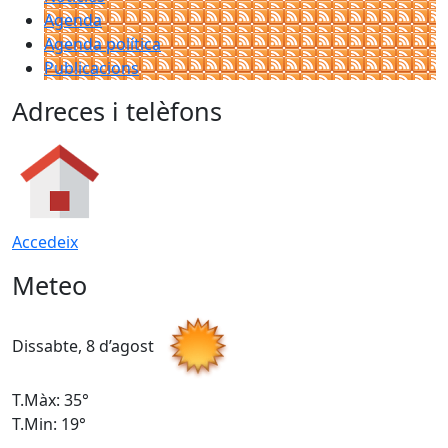
Agenda
Agenda política
Publicacions
Adreces i telèfons
Accedeix
Meteo
Dissabte, 8 d’agost
D
T.Màx: 35°
T
T.Min: 19°
T