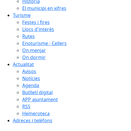
Història
El municipi en xifres
Turisme
Festes i fires
Llocs d'interès
Rutes
Enoturisme - Cellers
On menjar
On dormir
Actualitat
Avisos
Notícies
Agenda
Butlletí digital
APP ajuntament
RSS
Hemeroteca
Adreces i telèfons