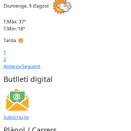
Diumenge, 9 d’agost
D
T.Màx: 37°
T
T.Min: 18°
T
Tarda
T
1
2
Anterior
Següent
Butlletí digital
Subscriu-te
Plànol / Carrers