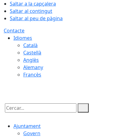
Saltar a la capçalera
Saltar al contingut
Saltar al peu de pàgina
Contacte
Idiomes
Català
Castellà
Anglès
Alemany
Francès
09.08.2026 | 08:25
Cercar:
Ajuntament
Govern