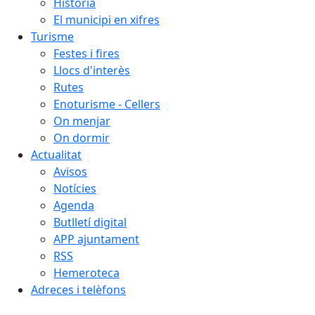
Història
El municipi en xifres
Turisme
Festes i fires
Llocs d'interès
Rutes
Enoturisme - Cellers
On menjar
On dormir
Actualitat
Avisos
Notícies
Agenda
Butlletí digital
APP ajuntament
RSS
Hemeroteca
Adreces i telèfons