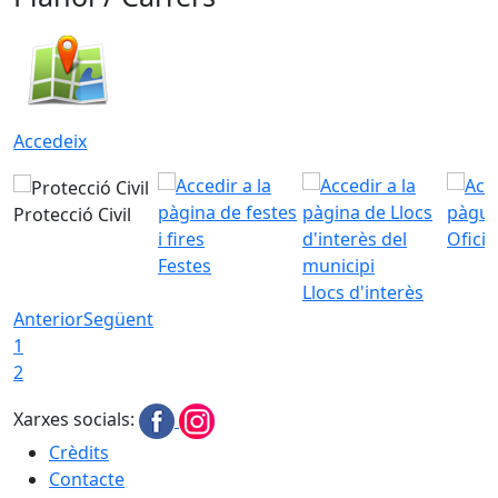
Accedeix
Protecció Civil
Ofici
Festes
Llocs d'interès
Anterior
Següent
1
2
Xarxes socials:
Crèdits
Contacte