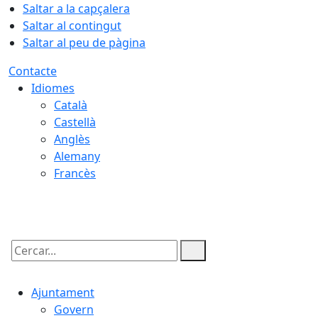
Saltar a la capçalera
Saltar al contingut
Saltar al peu de pàgina
Contacte
Idiomes
Català
Castellà
Anglès
Alemany
Francès
08.08.2026 | 06:57
Cercar:
Ajuntament
Govern