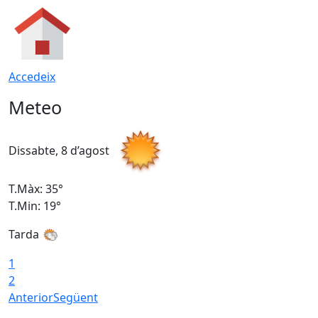
Accedeix
Meteo
Dissabte, 8 d’agost
D
T.Màx: 35°
T
T.Min: 19°
T
Tarda
1
2
Anterior
Següent