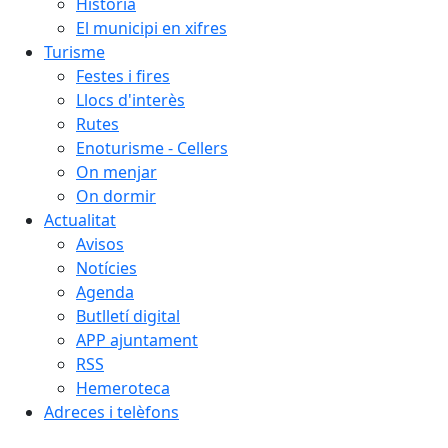
Història
El municipi en xifres
Turisme
Festes i fires
Llocs d'interès
Rutes
Enoturisme - Cellers
On menjar
On dormir
Actualitat
Avisos
Notícies
Agenda
Butlletí digital
APP ajuntament
RSS
Hemeroteca
Adreces i telèfons