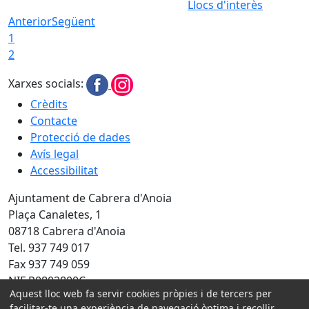
Llocs d'interès
Anterior
Següent
1
2
Xarxes socials:
Crèdits
Contacte
Protecció de dades
Avís legal
Accessibilitat
Ajuntament de Cabrera d'Anoia
Plaça Canaletes, 1
08718 Cabrera d'Anoia
Tel. 937 749 017
Fax 937 749 059
NIF P0802800C
Aquest lloc web fa servir cookies pròpies i de tercers per
Amb la col·laboració de:
facilitar-te una experiència de navegació òptima i recollir