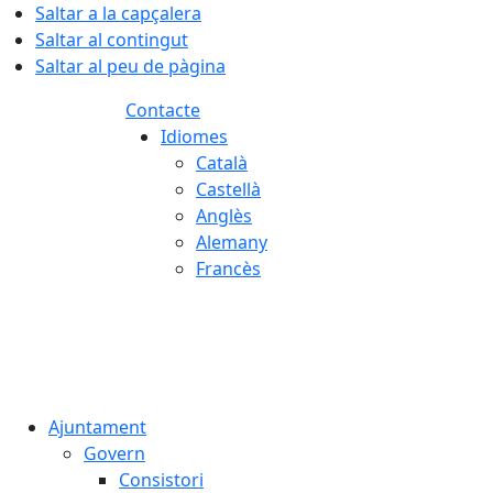
Saltar a la capçalera
Saltar al contingut
Saltar al peu de pàgina
Contacte
Idiomes
Català
Castellà
Anglès
Alemany
Francès
09.08.2026 | 07:46
Ajuntament
Govern
Consistori