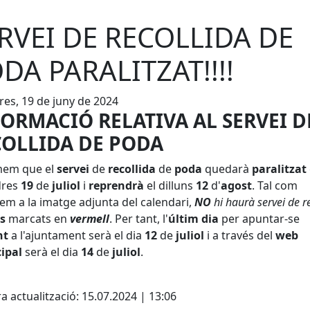
RVEI DE RECOLLIDA DE
DA PARALITZAT!!!!
es, 19 de juny de 2024
ORMACIÓ RELATIVA AL SERVEI D
COLLIDA DE PODA
mem que el
servei
de
recollida
de
poda
quedarà
paralitzat
dres
19
de
juliol
i
reprendrà
el dilluns
12
d'
agost
. Tal com
em a la imatge adjunta del calendari,
NO
hi haurà servei de r
s
marcats en
vermell
. Per tant, l'
últim dia
per apuntar-se
nt
a l'ajuntament serà el dia
12
de
juliol
i a través del
web
ipal
serà el dia
14
de
juliol
.
cebook
X
a actualització: 15.07.2024 | 13:06