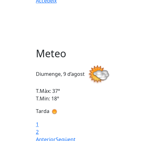
Accedeix
Meteo
Diumenge, 9 d’agost
T.Màx: 37°
T.Min: 18°
Tarda
1
2
Anterior
Següent