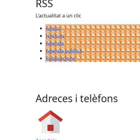
RSS
L'actualitat a un clic
Avisos
Notícies
Agenda
Agenda política
Publicacions
Adreces i telèfons