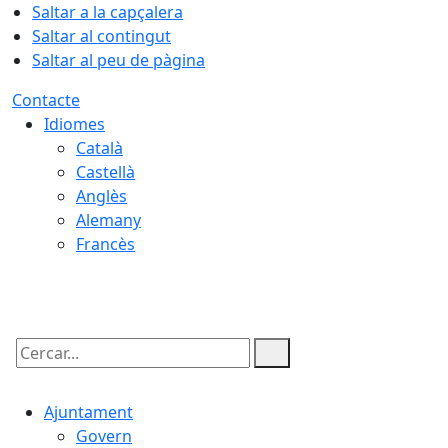
Saltar a la capçalera
Saltar al contingut
Saltar al peu de pàgina
Contacte
Idiomes
Català
Castellà
Anglès
Alemany
Francès
06.08.2026 | 19:16
Cercar:
Ajuntament
Govern