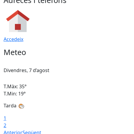
Adreces i telèfons
Accedeix
Meteo
Divendres, 7 d’agost
D
T.Màx: 35°
T
T.Min: 19°
T
Tarda
T
1
2
Anterior
Següent