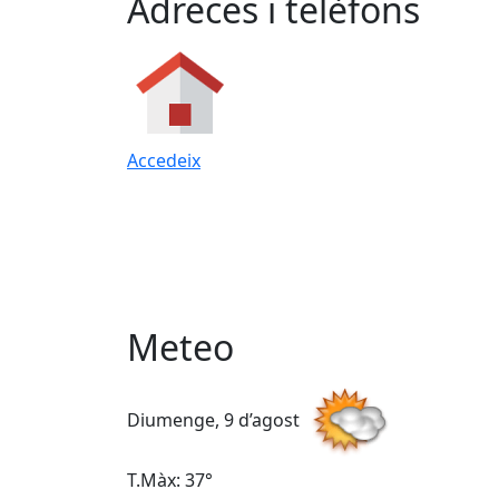
Adreces i telèfons
Accedeix
Meteo
Diumenge, 9 d’agost
T.Màx: 37°