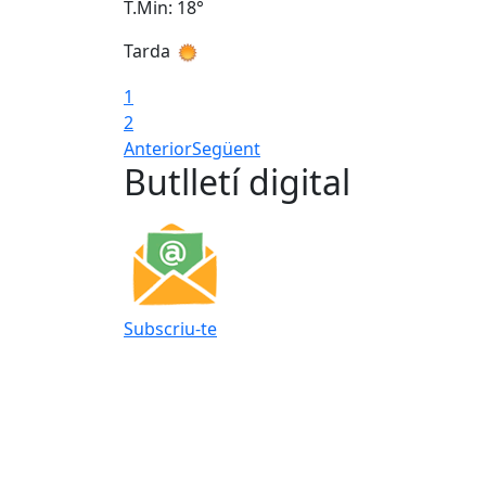
T.Min: 18°
Tarda
1
2
Anterior
Següent
Butlletí digital
Subscriu-te