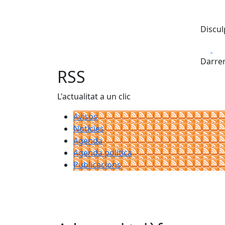
Discul
Fa
Darrer
RSS
L'actualitat a un clic
Avisos
Notícies
Agenda
Agenda política
Publicacions