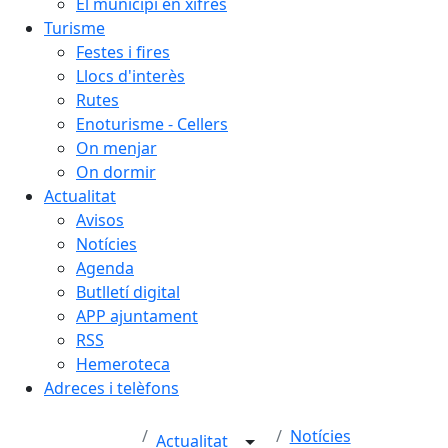
El municipi en xifres
Turisme
Festes i fires
Llocs d'interès
Rutes
Enoturisme - Cellers
On menjar
On dormir
Actualitat
Avisos
Notícies
Agenda
Butlletí digital
APP ajuntament
RSS
Hemeroteca
Adreces i telèfons
Notícies
Actualitat