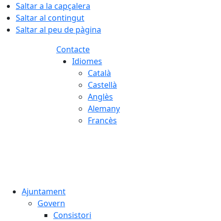
Saltar a la capçalera
Saltar al contingut
Saltar al peu de pàgina
Contacte
Idiomes
Català
Castellà
Anglès
Alemany
Francès
08.08.2026 | 16:30
Ajuntament
Govern
Consistori