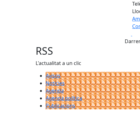
Tel
Llo
Am
Com
Fa
+
Darrer
−
RSS
L'actualitat a un clic
Avisos
Notícies
Agenda
Agenda política
Publicacions