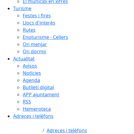
El municipi en xifres
Turisme
Festes i fires
Llocs d'interès
Rutes
Enoturisme - Cellers
On menjar
On dormir
Actualitat
Avisos
Notícies
Agenda
Butlletí digital
APP ajuntament
RSS
Hemeroteca
Adreces i telèfons
Adreces i telèfons