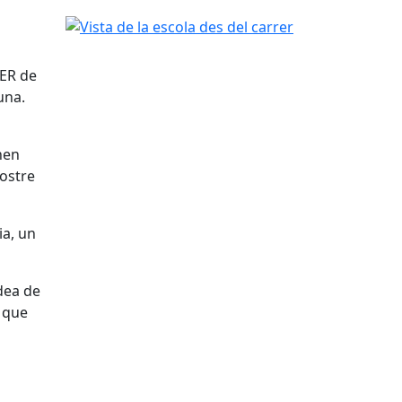
Vista de la escola des del carrer
ZER de
una.
nen
nostre
ia, un
dea de
s que