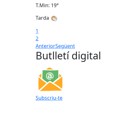
T.Min: 19°
Tarda
1
2
Anterior
Següent
Butlletí digital
Subscriu-te