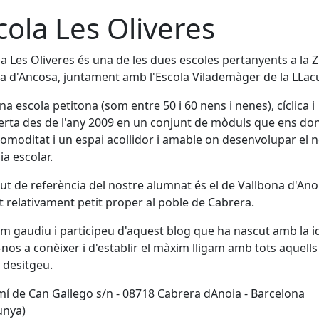
cola Les Oliveres
la Les Oliveres és una de les dues escoles pertanyents a la 
ra d'Ancosa, juntament amb l'Escola Vilademàger de la LLac
a escola petitona (som entre 50 i 60 nens i nenes), cíclica i
erta des de l'any 2009 en un conjunt de mòduls que ens do
omoditat i un espai acollidor i amable on desenvolupar el 
ia escolar.
itut de referència del nostre alumnat és el de Vallbona d'Ano
ut relativament petit proper al poble de Cabrera.
m gaudiu i participeu d'aquest blog que ha nascut amb la i
nos a conèixer i d'establir el màxim lligam amb tots aquell
o desitgeu.
í de Can Gallego s/n - 08718 Cabrera dAnoia - Barcelona
unya)