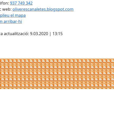
èfon:
937 749 342
c web:
oliverescanaletes.blogspot.com
plieu el mapa
 arribar-hi
Leaflet
| ©
OpenStreetMap
con
cebook
X
a actualització: 9.03.2020 | 13:15