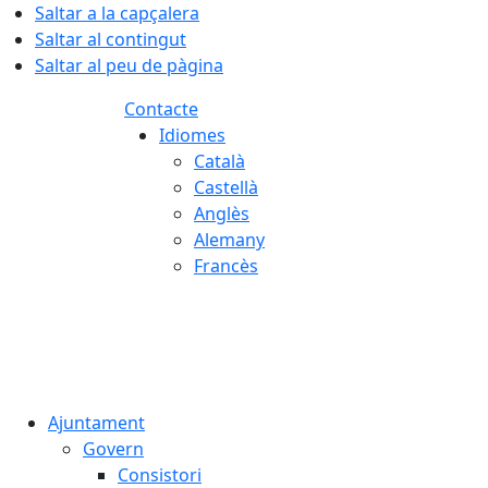
Saltar a la capçalera
Saltar al contingut
Saltar al peu de pàgina
Contacte
Idiomes
Català
Castellà
Anglès
Alemany
Francès
08.08.2026 | 07:55
Ajuntament
Govern
Consistori