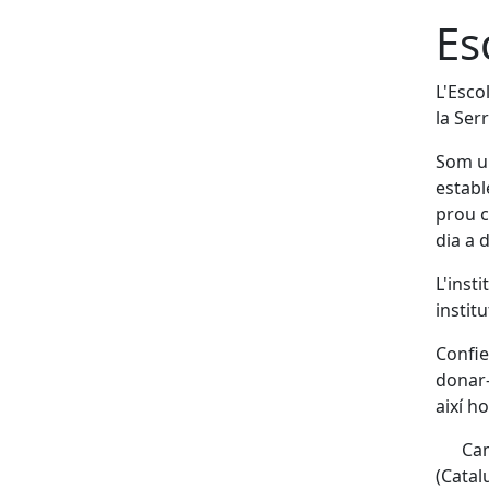
Es
L'Esco
la Ser
Som un
establ
prou c
dia a d
L'inst
instit
Confie
donar-
així h
Cam
(Catal