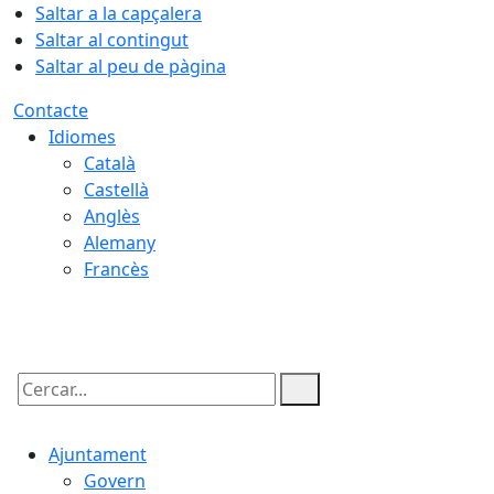
Saltar a la capçalera
Saltar al contingut
Saltar al peu de pàgina
Contacte
Idiomes
Català
Castellà
Anglès
Alemany
Francès
09.08.2026 | 04:26
Cercar:
Ajuntament
Govern