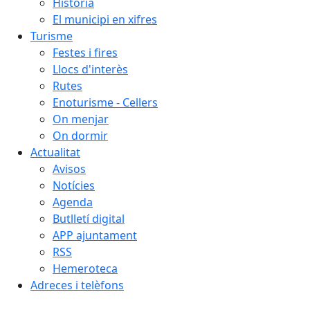
Història
El municipi en xifres
Turisme
Festes i fires
Llocs d'interès
Rutes
Enoturisme - Cellers
On menjar
On dormir
Actualitat
Avisos
Notícies
Agenda
Butlletí digital
APP ajuntament
RSS
Hemeroteca
Adreces i telèfons