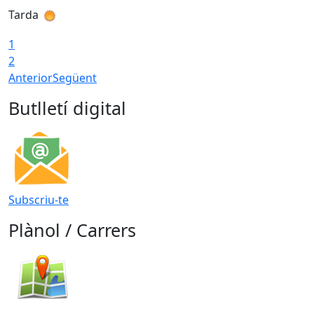
Tarda
T
1
2
Anterior
Següent
Butlletí digital
Subscriu-te
Plànol / Carrers