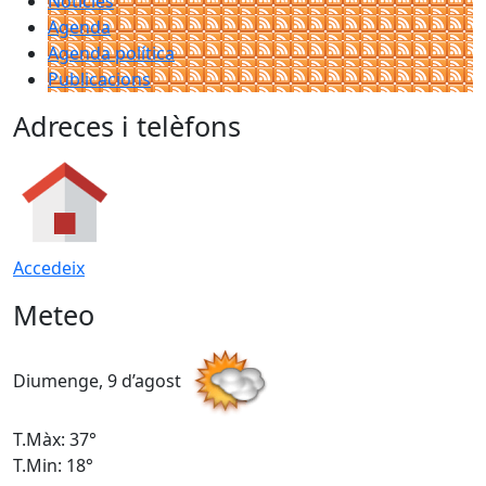
Notícies
Agenda
Agenda política
Publicacions
Adreces i telèfons
Accedeix
Meteo
Diumenge, 9 d’agost
D
T.Màx: 37°
T
T.Min: 18°
T