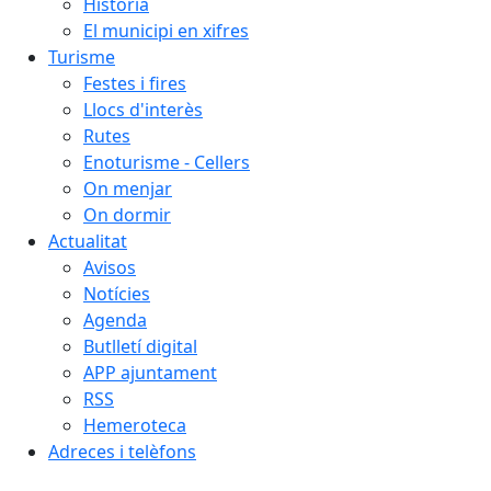
Història
El municipi en xifres
Turisme
Festes i fires
Llocs d'interès
Rutes
Enoturisme - Cellers
On menjar
On dormir
Actualitat
Avisos
Notícies
Agenda
Butlletí digital
APP ajuntament
RSS
Hemeroteca
Adreces i telèfons