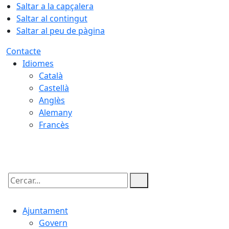
Saltar a la capçalera
Saltar al contingut
Saltar al peu de pàgina
Contacte
Idiomes
Català
Castellà
Anglès
Alemany
Francès
10.08.2026 | 12:25
Cercar:
Ajuntament
Govern