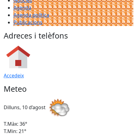
Notícies
Agenda
Agenda política
Publicacions
Adreces i telèfons
Accedeix
Meteo
Dilluns, 10 d’agost
D
T.Màx: 36°
T
T.Min: 21°
T