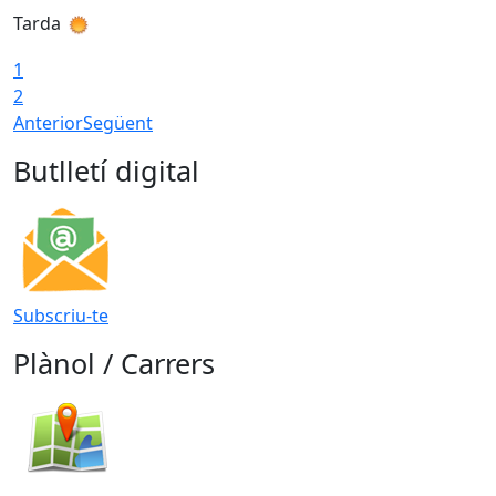
Tarda
T
1
2
Anterior
Següent
Butlletí digital
Subscriu-te
Plànol / Carrers