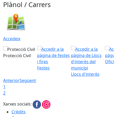
Plànol / Carrers
Accedeix
Protecció Civil
Ofici
Festes
Llocs d'interès
Anterior
Següent
1
2
Xarxes socials:
Crèdits