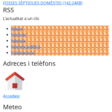
FOSSES SÈPTIQUES DOMÈSTIQ
(142.24KB)
RSS
L'actualitat a un clic
Avisos
Notícies
Agenda
Agenda política
Publicacions
Adreces i telèfons
Accedeix
Meteo