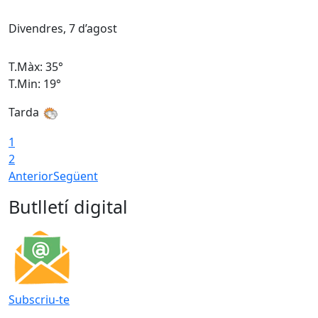
Divendres, 7 d’agost
D
T.Màx: 35°
T
T.Min: 19°
T
Tarda
T
1
2
Anterior
Següent
Butlletí digital
Subscriu-te