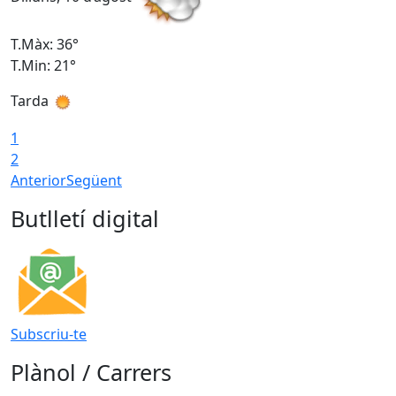
T.Màx: 36°
T
T.Min: 21°
T
Tarda
T
1
2
Anterior
Següent
Butlletí digital
Subscriu-te
Plànol / Carrers