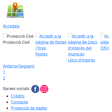
Accedeix
Protecció Civil
Ofici
Festes
Llocs d'interès
Anterior
Següent
1
2
Xarxes socials:
Crèdits
Contacte
Protecció de dades