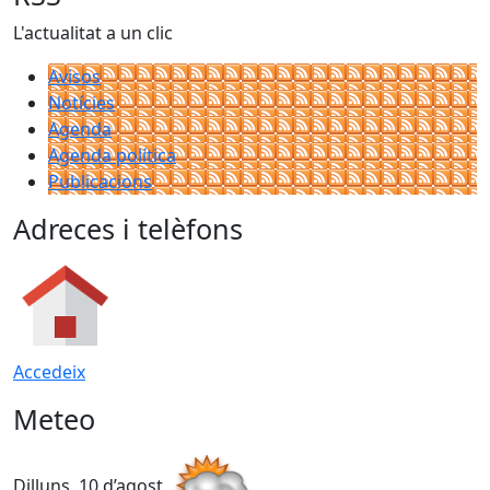
L'actualitat a un clic
Avisos
Notícies
Agenda
Agenda política
Publicacions
Adreces i telèfons
Accedeix
Meteo
Dilluns, 10 d’agost
D