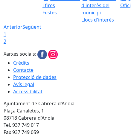
Ofici
Festes
Llocs d'interès
Anterior
Següent
1
2
Xarxes socials:
Crèdits
Contacte
Protecció de dades
Avís legal
Accessibilitat
Ajuntament de Cabrera d'Anoia
Plaça Canaletes, 1
08718 Cabrera d'Anoia
Tel. 937 749 017
Fax 937 749 059