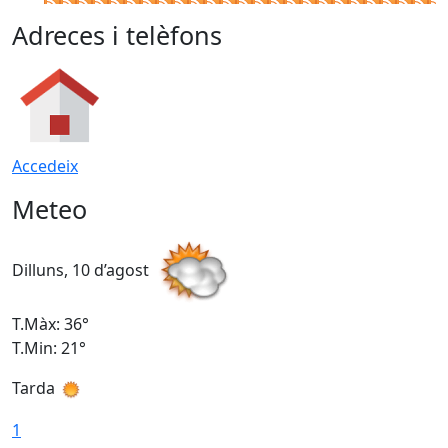
Adreces i telèfons
Accedeix
Meteo
Dilluns, 10 d’agost
D
T.Màx: 36°
T
T.Min: 21°
T
Tarda
T
1