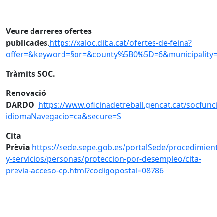
Veure darreres ofertes
publicades
.
https://xaloc.diba.cat/ofertes-de-feina?
offer=&keyword=§or=&county%5B0%5D=6&municipality=&d
Tràmits SOC.
Renovació
DARDO
https://www.oficinadetreball.gencat.cat/socfun
idiomaNavegacio=ca&secure=S
Cita
Prèvia
https://sede.sepe.gob.es/portalSede/procedimien
y-servicios/personas/proteccion-por-desempleo/cita-
previa-acceso-cp.html?codigopostal=08786