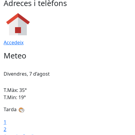
Adreces i telèfons
Accedeix
Meteo
Divendres, 7 d’agost
D
T.Màx: 35°
T
T.Min: 19°
T
Tarda
T
1
2