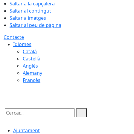
Saltar a la capçalera
Saltar al contingut
Saltar a imatges
Saltar al peu de pàgina
Contacte
Idiomes
Català
Castellà
Anglès
Alemany
Francès
07.08.2026 | 09:19
Cercar:
Ajuntament