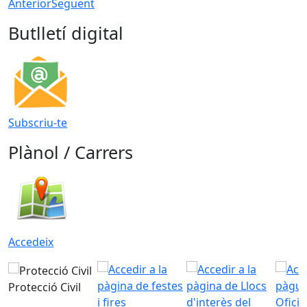
Anterior
Següent
Butlletí digital
Subscriu-te
Plànol / Carrers
Accedeix
Protecció Civil
Ofici