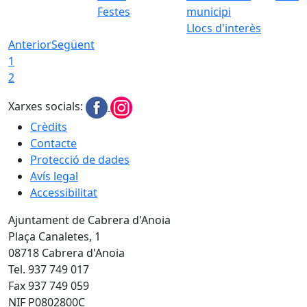
Festes
Llocs d'interès
Anterior
Següent
1
2
Xarxes socials:
Crèdits
Contacte
Protecció de dades
Avís legal
Accessibilitat
Ajuntament de Cabrera d'Anoia
Plaça Canaletes, 1
08718 Cabrera d'Anoia
Tel. 937 749 017
Fax 937 749 059
NIF P0802800C