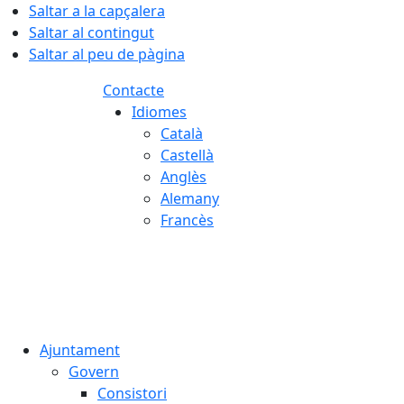
Saltar a la capçalera
Saltar al contingut
Saltar al peu de pàgina
Contacte
Idiomes
Català
Castellà
Anglès
Alemany
Francès
06.08.2026 | 04:15
Ajuntament
Govern
Consistori