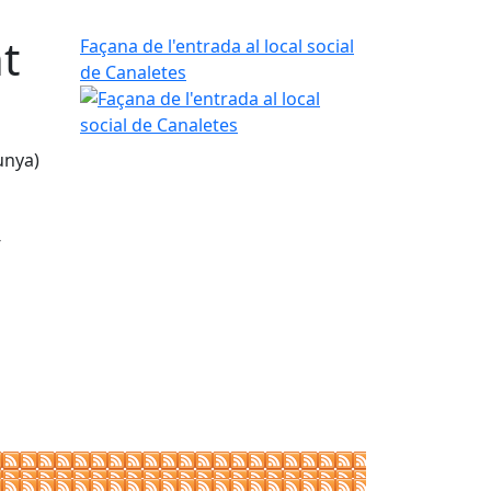
t
Façana de l'entrada al local social
de Canaletes
unya)
-
tributors