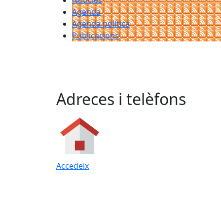
Notícies
Agenda
Agenda política
Publicacions
Adreces i telèfons
Accedeix