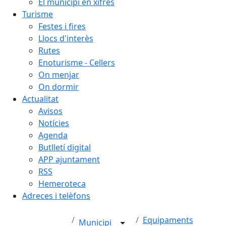
El municipi en xifres
Turisme
Festes i fires
Llocs d'interès
Rutes
Enoturisme - Cellers
On menjar
On dormir
Actualitat
Avisos
Notícies
Agenda
Butlletí digital
APP ajuntament
RSS
Hemeroteca
Adreces i telèfons
Equipaments
Municipi