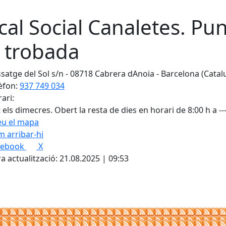
cal Social Canaletes. Pun
 trobada
satge del Sol s/n - 08718 Cabrera dAnoia - Barcelona (Catal
èfon:
937 749 034
ari:
 els dimecres. Obert la resta de dies en horari de 8:00 h a --
eu el mapa
 arribar-hi
Leaflet
| ©
OpenStreetMap
con
cebook
X
a actualització: 21.08.2025 | 09:53