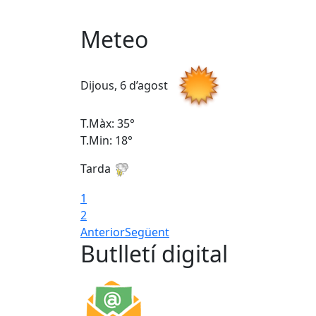
Meteo
Dijous, 6 d’agost
T.Màx: 35°
T.Min: 18°
Tarda
1
2
Anterior
Següent
Butlletí digital