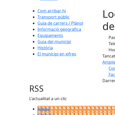
Lo
Com arribar-hi
Transport públic
de
Guia de carrers / Plànol
Informació geogràfica
Equipaments
Pas
Guia del municipi
Tel
Història
Hor
El municipi en xifres
Tancat
Ampli
Com
Fa
+
Darrer
−
RSS
L'actualitat a un clic
Avisos