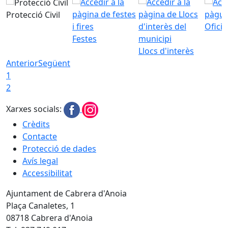
Protecció Civil
Ofici
Festes
Llocs d'interès
Anterior
Següent
1
2
Xarxes socials:
Crèdits
Contacte
Protecció de dades
Avís legal
Accessibilitat
Ajuntament de Cabrera d'Anoia
Plaça Canaletes, 1
08718 Cabrera d'Anoia