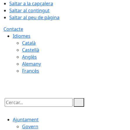
Saltar a la capçalera
Saltar al contingut
Saltar al peu de pàgina
Contacte
Idiomes
Català
Castellà
Anglès
Alemany
Francès
09.08.2026 | 16:28
Cercar:
Ajuntament
Govern