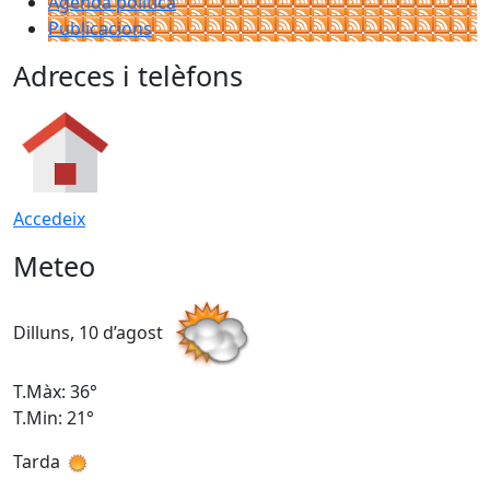
Agenda política
Publicacions
Adreces i telèfons
Accedeix
Meteo
Dilluns, 10 d’agost
D
T.Màx: 36°
T
T.Min: 21°
T
Tarda
T