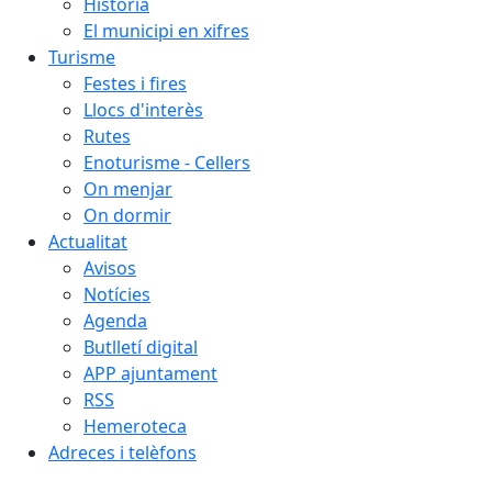
Història
El municipi en xifres
Turisme
Festes i fires
Llocs d'interès
Rutes
Enoturisme - Cellers
On menjar
On dormir
Actualitat
Avisos
Notícies
Agenda
Butlletí digital
APP ajuntament
RSS
Hemeroteca
Adreces i telèfons