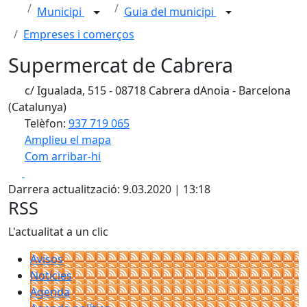
Municipi
Guia del municipi
Empreses i comerços
Supermercat de Cabrera
c/ Igualada, 515 - 08718 Cabrera dAnoia - Barcelona
(Catalunya)
Telèfon:
937 719 065
Amplieu el mapa
Com arribar-hi
Leaflet
| ©
OpenStreetMap
contributors
Facebook
X
+
Darrera actualització: 9.03.2020 | 13:18
−
RSS
L'actualitat a un clic
Avisos
Notícies
Agenda