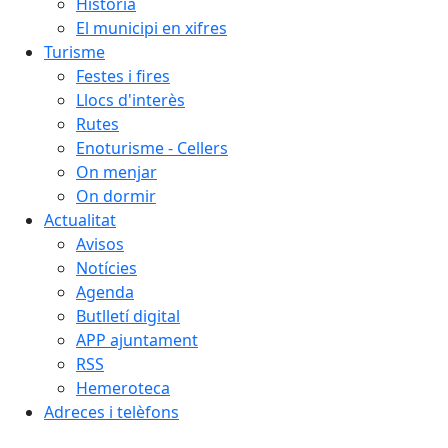
Història
El municipi en xifres
Turisme
Festes i fires
Llocs d'interès
Rutes
Enoturisme - Cellers
On menjar
On dormir
Actualitat
Avisos
Notícies
Agenda
Butlletí digital
APP ajuntament
RSS
Hemeroteca
Adreces i telèfons