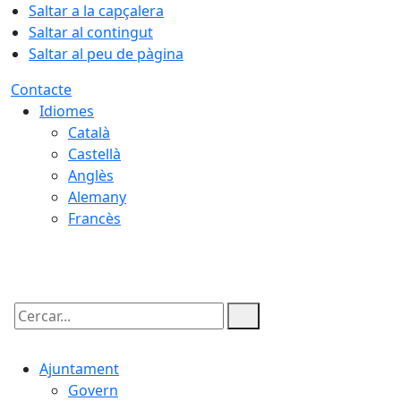
Saltar a la capçalera
Saltar al contingut
Saltar al peu de pàgina
Contacte
Idiomes
Català
Castellà
Anglès
Alemany
Francès
07.08.2026 | 21:04
Cercar:
Ajuntament
Govern