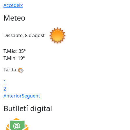
Accedeix
Meteo
Dissabte, 8 d’agost
D
T.Màx: 35°
T
T.Min: 19°
T
Tarda
1
2
Anterior
Següent
Butlletí digital