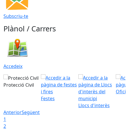
Subscriu-te
Plànol / Carrers
Accedeix
Protecció Civil
Ofici
Festes
Llocs d'interès
Anterior
Següent
1
2