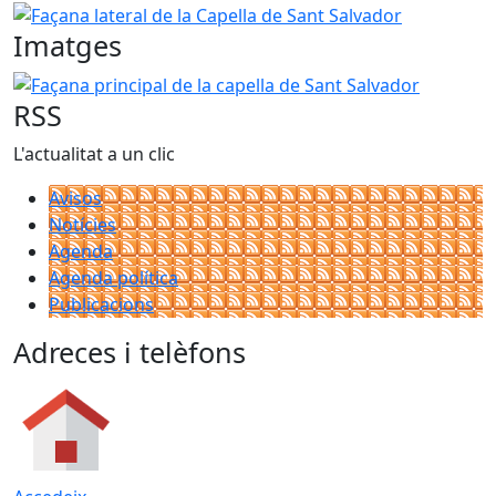
Façana lateral de la Capella de Sant Salvador
Imatges
Façana principal de la capella de Sant Salvador
RSS
L'actualitat a un clic
Avisos
Notícies
Agenda
Agenda política
Publicacions
Adreces i telèfons