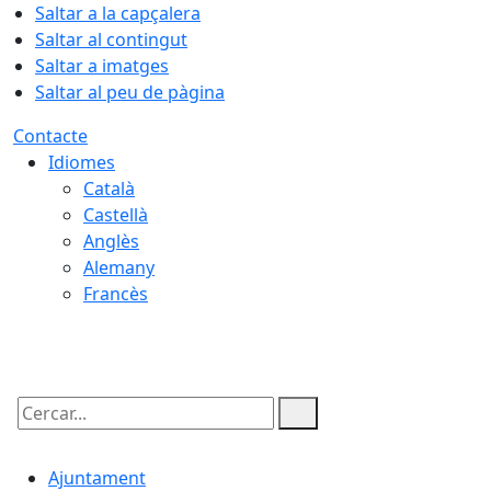
Saltar a la capçalera
Saltar al contingut
Saltar a imatges
Saltar al peu de pàgina
Contacte
Idiomes
Català
Castellà
Anglès
Alemany
Francès
08.08.2026 | 17:21
Cercar:
Ajuntament