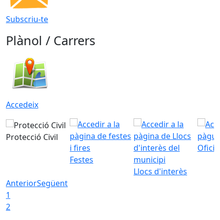
Subscriu-te
Plànol / Carrers
Accedeix
Protecció Civil
Ofici
Festes
Llocs d'interès
Anterior
Següent
1
2