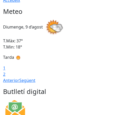
Accedeix
Meteo
Diumenge, 9 d’agost
D
T.Màx: 37°
T
T.Min: 18°
T
Tarda
T
1
2
Anterior
Següent
Butlletí digital